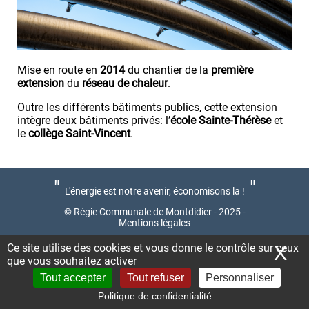
Mise en route en
2014
du chantier de la
première
extension
du
réseau de chaleur
.
Outre les différents bâtiments publics, cette extension
intègre deux bâtiments privés: l’
école Sainte-Thérèse
et
le
collège Saint-Vincent
.
"
"
L'énergie est notre avenir, économisons la !
© Régie Communale de Montdidier - 2025 -
Mentions légales
Ce site utilise des cookies et vous donne le contrôle sur ceux
X
Ma
Nous contacter
que vous souhaitez activer
Tout accepter
Tout refuser
Personnaliser
Politique de confidentialité