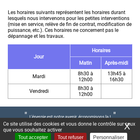
Les horaires suivants représentent les horaires durant
lesquels nous intervenons pour les petites interventions
(mise en service, relève de fin de contrat, modification de
puissance, etc.). Ces horaires ne concernent pas le
dépannage et les travaux.
Horaires
Jour
Matin
Après-midi
8h30 à
13h45 à
Mardi
12h00
16h30
8h30 à
Vendredi
12h00
"
"
L'énergie est notre avenir, économisons la !
Ce site utilise des cookies et vous donne le contrôle sur ceux
X
Ma
© Régie Communale de Montdidier - 2025 -
que vous souhaitez activer
Mentions légales
Tout accepter
Tout refuser
Personnaliser