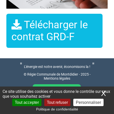
Télécharger le
contrat GRD-F
"
"
L'énergie est notre avenir, économisons la !
© Régie Communale de Montdidier - 2025 -
Mentions légales
Ce site utilise des cookies et vous donne le contrôle sur ceux
X
Ma
Nous contacter
que vous souhaitez activer
Tout accepter
Tout refuser
Personnaliser
Politique de confidentialité